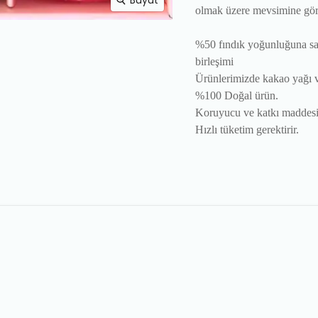
Büyüt
olmak üzere mevsimine göre 9
%50 fındık yoğunluğuna sah
birleşimi
Ürünlerimizde kakao yağı v
%100 Doğal ürün.
Koruyucu ve katkı maddesi
Hızlı tüketim gerektirir.