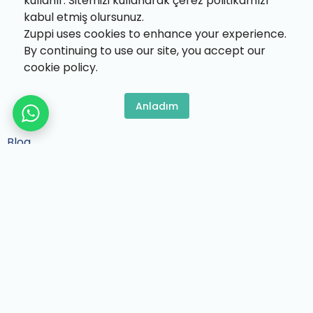
kullanır. Sitemizi kullanarak çerez politikamızı
Özel Gün Hediyeleri
kabul etmiş olursunuz.
Kişiye Özel Hediyeler
Zuppi uses cookies to enhance your experience.
By continuing to use our site, you accept our
cookie policy.
Biz Kimiz
Hakkımızda
Anladım
Sıkça Sorulan Sorular
Blog
Teslimat ve İade
İptal
Gizlilik ve Çerez Politikası
Satış Sözleşmesi
İletişim
Hesabım
Giriş Yap / Kayıt Ol