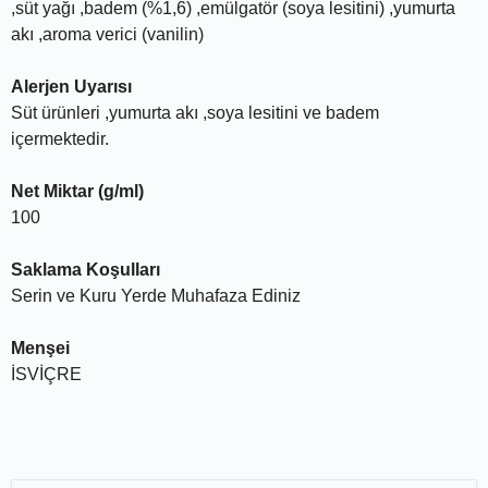
,süt yağı ,badem (%1,6) ,emülgatör (soya lesitini) ,yumurta
akı ,aroma verici (vanilin)
Alerjen Uyarısı
Süt ürünleri ,yumurta akı ,soya lesitini ve badem
içermektedir.
Net Miktar (g/ml)
100
Saklama Koşulları
Serin ve Kuru Yerde Muhafaza Ediniz
Menşei
İSVİÇRE