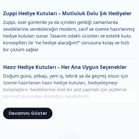
Zuppi Hediye Kutuları – Mutluluk Dolu Şık Hediyeler
Zuppi, özel günlerde ya da içinden geldiği zamanlarda
sevdiklerine verebileceğin modern, zarif ve özenle hazırlanmış
hediye kutuları sunar. Tasarım odaklı ürünleri ve estetik kutu
konseptleri ile “ne hediye alacağım?” sorusuna kolay ve hızlı
bir çözüm sağlar.
Hazır Hediye Kutuları – Her Ana Uygun Seçenekler
Doğum günü, yılbaşı, yeni iş, tebrik ya da geçmiş olsun için
özenle hazırlanan hazır hediye kutuları, hediyeleşmeyi
kolaylaştırır. Sevdiklerine özel bir jest yapmak için yüzlerce
konsept arasından dilediğini seçebilirsin.
Devamını Göster
Kendi Hediye Kutunu Oluştur – Kişiye Özel Mutluluk
Zuppi’nin “Kendi Kutunu Yap” özelliği ile hediye vermeyi
tamamen kişiselleştirebilirsin. Kutunu seç, içini dilediğin
ürünlerle tamamla ve özel bir hediye notu ekle. Sadece sana