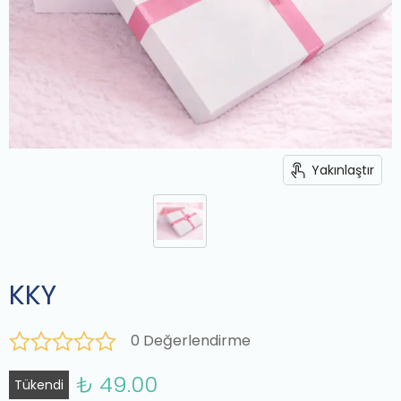
Yakınlaştır
KKY
0 Değerlendirme
₺ 49.00
Tükendi