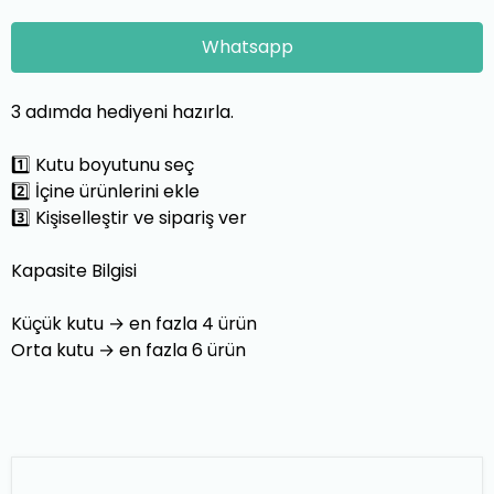
Whatsapp
3
adımda hediyeni hazırla.
1
️⃣ Kutu boyutunu seç
2
️⃣ İçine ürünlerini ekle
3
️⃣ Kişiselleştir ve sipariş ver
Kapasite Bilgisi
Küçük kutu → en fazla
4
ürün
Orta kutu → en fazla
6
ürün