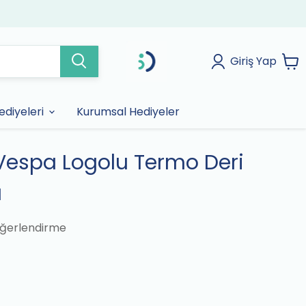
Giriş Yap
diyeleri
Kurumsal Hediyeler
 Vespa Logolu Termo Deri
ı
ğerlendirme