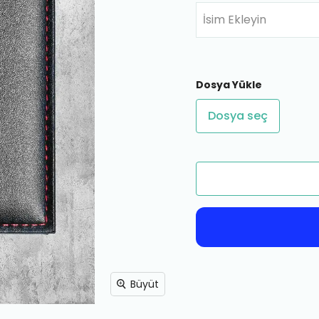
İsim Ekleyin
Dosya Yükle
Dosya seç
Büyüt