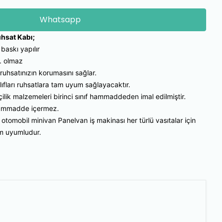
Whatsapp
uhsat Kabı;
baskı yapılır
. olmaz
ruhsatınızın korumasını sağlar.
ılıfları ruhsatlara tam uyum sağlayacaktır.
şçilik malzemeleri birinci sınıf hammaddeden imal edilmiştir.
 hammadde içermez.
 otomobil minivan Panelvan iş makinası her türlü vasıtalar için
am uyumludur.