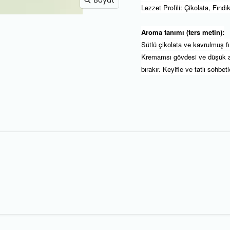
Büyüt
Lezzet Profili: Çikolata, Fınd
Aroma tanımı (ters metin):
Sütlü çikolata ve kavrulmuş f
Kremamsı gövdesi ve düşük asid
bırakır. Keyifle ve tatlı sohbet