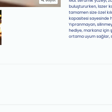
Mat seramik yüzeyi, za
Büyüt
buluştururken, lazer k
tamamen size özel kılar
kapasitesi sayesinde h
Yıpranmayan, silinmeyen
hediye, markanız için ş
ortama uyum sağlar, sa