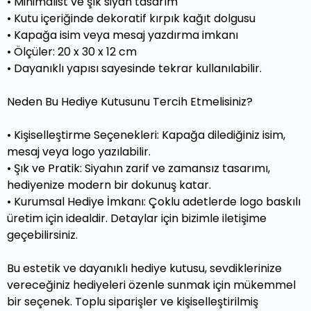
•
Minimalist ve şık siyah tasarım
•
Kutu içeriğinde dekoratif kırpık kağıt dolgusu
•
Kapağa isim veya mesaj yazdırma imkanı
•
Ölçüler: 20 x 30 x 12 cm
•
Dayanıklı yapısı sayesinde tekrar kullanılabilir.
Neden Bu Hediye Kutusunu Tercih Etmelisiniz?
•
Kişiselleştirme Seçenekleri: Kapağa dilediğiniz isim,
mesaj veya logo yazılabilir.
•
Şık ve Pratik: Siyahın zarif ve zamansız tasarımı,
hediyenize modern bir dokunuş katar.
•
Kurumsal Hediye İmkanı: Çoklu adetlerde logo baskılı
üretim için idealdir. Detaylar için bizimle iletişime
geçebilirsiniz.
Bu estetik ve dayanıklı hediye kutusu, sevdiklerinize
vereceğiniz hediyeleri özenle sunmak için mükemmel
bir seçenek. Toplu siparişler ve kişiselleştirilmiş