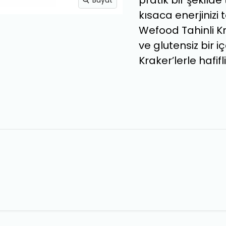
pratik bir şekilde
Büyüt
kısaca enerjiniz
Wefood Tahinli Kra
ve glutensiz bir 
Kraker’lerle hafifl