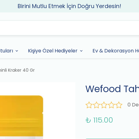
Birini Mutlu Etmek İçin Doğru Yerdesin!
tuları
Kişiye Özel Hediyeler
Ev & Dekorasyon He
nli Kraker 40 Gr
Wefood Tahi
0 De
₺ 115.00