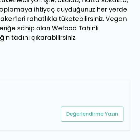
 tüketilebiliyor. İşte, okulda, hatta sokakta,
i toplamaya ihtiyaç duyduğunuz her yerde
ker’leri rahatlıkla tüketebilirsiniz. Vegan
içeriğe sahip olan Wefood Tahinli
iğin tadını çıkarabilirsiniz.
Değerlendirme Yazın