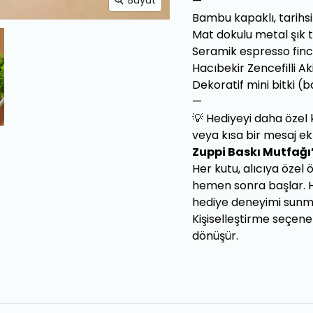
—
Büyüt
Bambu kapaklı, tarihsi
Mat dokulu metal şık
Seramik espresso fincan
Hacıbekir Zencefilli A
Dekoratif mini bitki 
—
💡 Hediyeyi daha özel k
veya kısa bir mesaj ekl
Zuppi Baskı Mutfağı’
Her kutu, alıcıya özel 
hemen sonra başlar. He
hediye deneyimi sunma
Kişiselleştirme seçen
dönüşür.