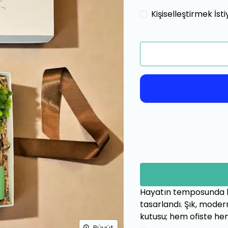
Kişiselleştirmek İs
Hayatın temposunda kü
tasarlandı. Şık, mode
kutusu; hem ofiste he