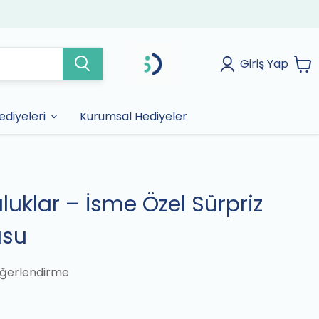
Giriş Yap
diyeleri
Kurumsal Hediyeler
luklar – İsme Özel Sürpriz
usu
ğerlendirme