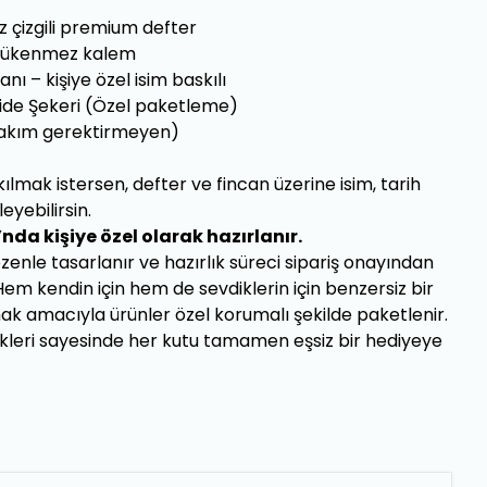
z çizgili premium defter
 tükenmez kalem
ı – kişiye özel isim baskılı
kide Şekeri (Özel paketleme)
(bakım gerektirmeyen)
ılmak istersen, defter ve fincan üzerine isim, tarih
eyebilirsin.
nda kişiye özel olarak hazırlanır.
özenle tasarlanır ve hazırlık süreci sipariş onayından
m kendin için hem de sevdiklerin için benzersiz bir
k amacıyla ürünler özel korumalı şekilde paketlenir.
ekleri sayesinde her kutu tamamen eşsiz bir hediyeye