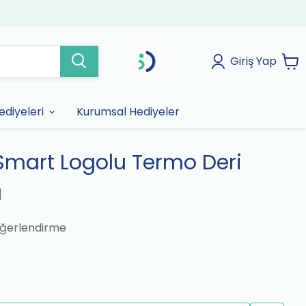
Giriş Yap
diyeleri
Kurumsal Hediyeler
 Smart Logolu Termo Deri
ı
ğerlendirme