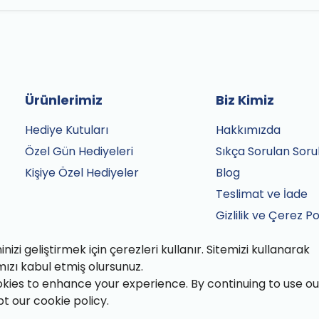
Ürünlerimiz
Biz Kimiz
Hediye Kutuları
Hakkımızda
Özel Gün Hediyeleri
Sıkça Sorulan Soru
Kişiye Özel Hediyeler
Blog
Teslimat ve İade
Gizlilik ve Çerez Po
Satış Sözleşmesi
izi geliştirmek için çerezleri kullanır. Sitemizi kullanarak
İletişim
mızı kabul etmiş olursunuz.
kies to enhance your experience. By continuing to use ou
pt our cookie policy.
fından özenle paketlenmiştir.