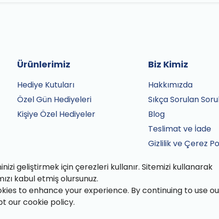
Ürünlerimiz
Biz Kimiz
Hediye Kutuları
Hakkımızda
Özel Gün Hediyeleri
Sıkça Sorulan Soru
Kişiye Özel Hediyeler
Blog
Teslimat ve İade
Gizlilik ve Çerez Po
Satış Sözleşmesi
izi geliştirmek için çerezleri kullanır. Sitemizi kullanarak
İletişim
mızı kabul etmiş olursunuz.
kies to enhance your experience. By continuing to use ou
pt our cookie policy.
fından özenle paketlenmiştir.