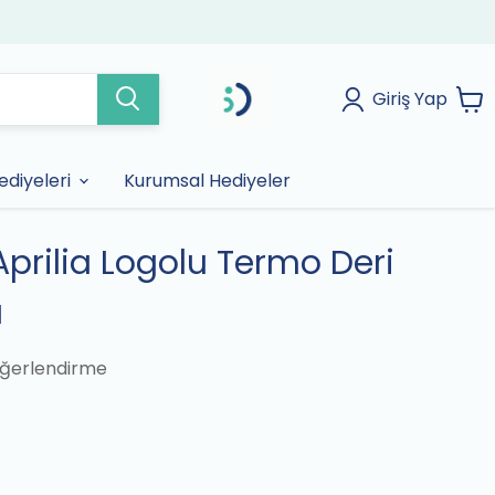
Giriş Yap
diyeleri
Kurumsal Hediyeler
Aprilia Logolu Termo Deri
ı
ğerlendirme