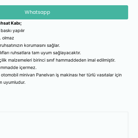
Whatsapp
uhsat Kabı;
baskı yapılır
. olmaz
ruhsatınızın korumasını sağlar.
ılıfları ruhsatlara tam uyum sağlayacaktır.
şçilik malzemeleri birinci sınıf hammaddeden imal edilmiştir.
 hammadde içermez.
 otomobil minivan Panelvan iş makinası her türlü vasıtalar için
am uyumludur.