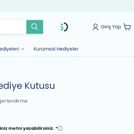
Giriş Yap
diyeleri
Kurumsal Hediyeler
ediye Kutusu
ğerlendirme
iniz metni yazabilirsiniz.
*