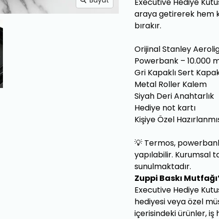
Büyüt
Executive Hediye Kutusu; 
araya getirerek hem k
bırakır.
Orijinal Stanley Aerol
Powerbank – 10.000 mA
Gri Kapaklı Sert Kapa
Metal Roller Kalem
Siyah Deri Anahtarlık
Hediye not kartı
Kişiye Özel Hazırlanm
💡 Termos, powerbank v
yapılabilir. Kurumsal t
sunulmaktadır.
Zuppi Baskı Mutfağı’
Executive Hediye Kutus
hediyesi veya özel mü
içerisindeki ürünler, 