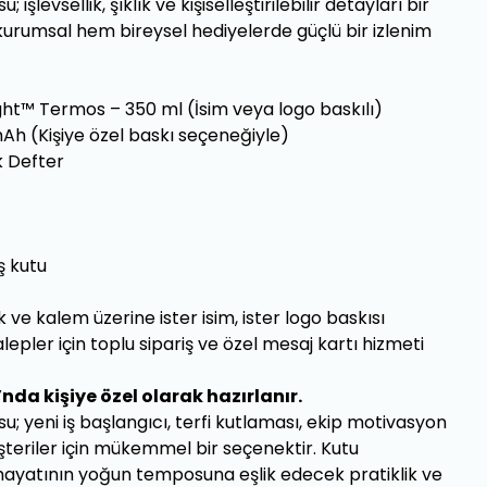
işlevsellik, şıklık ve kişiselleştirilebilir detayları bir
urumsal hem bireysel hediyelerde güçlü bir izlenim
ight™ Termos – 350 ml (İsim veya logo baskılı)
h (Kişiye özel baskı seçeneğiyle)
k Defter
ış kutu
e kalem üzerine ister isim, ister logo baskısı
alepler için toplu sipariş ve özel mesaj kartı hizmeti
nda kişiye özel olarak hazırlanır.
u; yeni iş başlangıcı, terfi kutlaması, ekip motivasyon
şteriler için mükemmel bir seçenektir. Kutu
iş hayatının yoğun temposuna eşlik edecek pratiklik ve