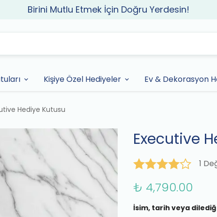
Birini Mutlu Etmek İçin Doğru Yerdesin!
tuları
Kişiye Özel Hediyeler
Ev & Dekorasyon He
utive Hediye Kutusu
Executive H
1 De
₺ 4,790.00
İsim, tarih veya dilediğ