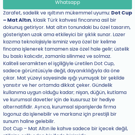
Whatsapp
Zarafet, sadelik ve ışıltının mükemmel uyumu:
Dot Cup
– Mat Altın
, klasik Türk kahvesi fincanına asil bir
dokunuş getiriyor. Mat altın tonundaki bu özel tasarım,
gösterişten uzak ama etkileyici bir şıklık sunar. Lazer
kazıma teknolojisiyle isminiz veya özel bir kelime
fincana işlenerek tamamen size özel hale gelir; üstelik
bu baskı kalıcıdır, zamanla silinmez ve solmaz.
Kaliteli seramikten el işçiliğiyle üretilen Dot Cup,
sadece görüntüsüyle değil, dayanıklılığıyla da öne
çıkar. Mat yüzeyi sayesinde ışığı yumuşak bir şekilde
yansıtır ve her ortamda dikkat çeker. Gündelik
kullanıma uygun olduğu kadar; nişan, düğün, kutlama
ve kurumsal davetler için de kusursuz bir hediye
alternatifidir. Ayrıca, kurumsal siparişlerde firma
logonuz da işlenebilir ve markanız için prestijli bir
sunum haline gelebilir.
Dot Cup – Mat Altın ile kahve sadece bir içecek değil,