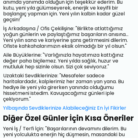
anımda yanımda olduğun için teşekkür ederim. Bu
kutu, yeni yıla gülümseyerek, enerjik ve keyifli bir
başlangıç yapman için. Yeni yılın kalbin kadar güzel
geçsin!"
İş Arkadaşına / Ofis Çekilişine: "Birlikte atlattığımız
yoğun günlerin ve paylaştığımız başarıların anısına...
Yeni yılın sana ve kariyerine şans getirmesini dilerim.
Ofiste kahkahalarımızın eksik olmadığı bir yıl olsun."
Aile Büyüklerine: "Varlığınızla hayatımıza kattığınız
değer paha biçilemez. Yeni yılda sağlık, huzur ve
mutluluk hep sizinle olsun. Sizi çok seviyoruz."
Uzaktaki Sevdiklerinize: "Mesafeler sadece
haritalardadır, kalplerimiz her zaman yan yana. Bu
hediye ile yeni yıla girerken yanında olduğumu
hissetmeni istedim. Kavuşacağımız günleri iple
çekiyorum."
Yılbaşında Sevdiklerinize Alabileceğiniz En İyi Fikirler
Diğer Özel Günler İçin Kısa Öneriler
Yeni İş / Terfi İçin: "Başarılarının devamını dilerim. Bu
yeni yolculukta enerjin hiç düşmesin, masandaki bu